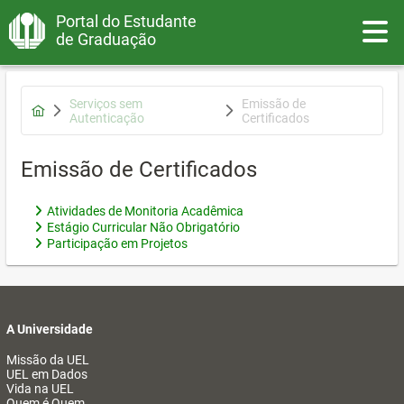
Portal do Estudante
Toggle
de Graduação
Serviços sem
Emissão de
Autenticação
Certificados
Emissão de Certificados
Atividades de Monitoria Acadêmica
Estágio Curricular Não Obrigatório
Participação em Projetos
A Universidade
Missão da UEL
UEL em Dados
Vida na UEL
Quem é Quem