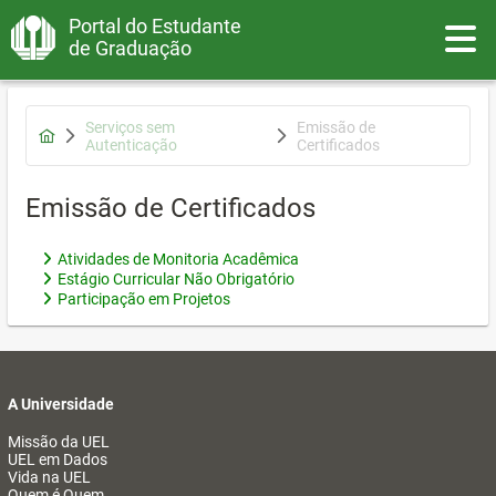
Portal do Estudante
Toggle
de Graduação
Serviços sem
Emissão de
Autenticação
Certificados
Emissão de Certificados
Atividades de Monitoria Acadêmica
Estágio Curricular Não Obrigatório
Participação em Projetos
A Universidade
Missão da UEL
UEL em Dados
Vida na UEL
Quem é Quem