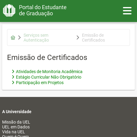
Portal do Estudante
Toggle
de Graduação
Serviços sem
Emissão de
Autenticação
Certificados
Emissão de Certificados
Atividades de Monitoria Acadêmica
Estágio Curricular Não Obrigatório
Participação em Projetos
A Universidade
Missão da UEL
UEL em Dados
Vida na UEL
Quem é Quem