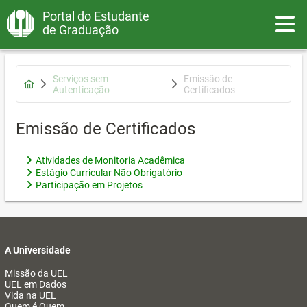
Portal do Estudante
Toggle
de Graduação
Serviços sem
Emissão de
Autenticação
Certificados
Emissão de Certificados
Atividades de Monitoria Acadêmica
Estágio Curricular Não Obrigatório
Participação em Projetos
A Universidade
Missão da UEL
UEL em Dados
Vida na UEL
Quem é Quem