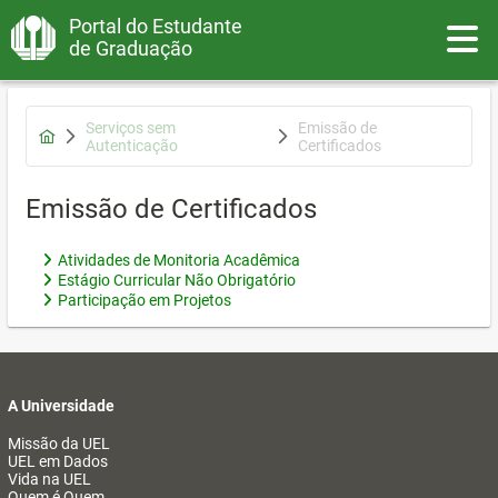
Portal do Estudante
Toggle
de Graduação
Serviços sem
Emissão de
Autenticação
Certificados
Emissão de Certificados
Atividades de Monitoria Acadêmica
Estágio Curricular Não Obrigatório
Participação em Projetos
A Universidade
Missão da UEL
UEL em Dados
Vida na UEL
Quem é Quem