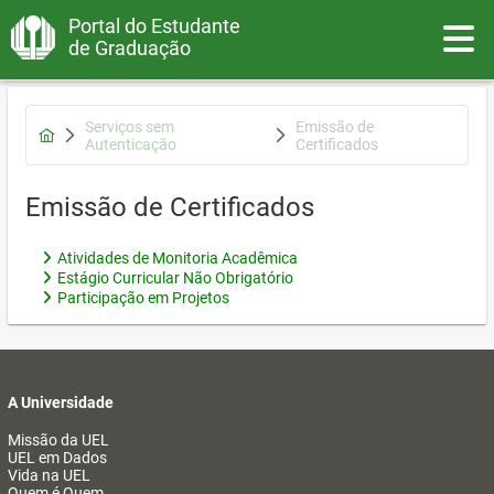
Portal do Estudante
Toggle
de Graduação
Serviços sem
Emissão de
Autenticação
Certificados
Emissão de Certificados
Atividades de Monitoria Acadêmica
Estágio Curricular Não Obrigatório
Participação em Projetos
A Universidade
Missão da UEL
UEL em Dados
Vida na UEL
Quem é Quem