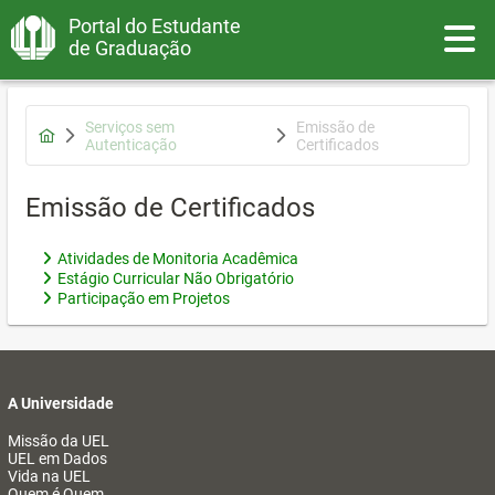
Portal do Estudante
Toggle
de Graduação
Serviços sem
Emissão de
Autenticação
Certificados
Emissão de Certificados
Atividades de Monitoria Acadêmica
Estágio Curricular Não Obrigatório
Participação em Projetos
A Universidade
Missão da UEL
UEL em Dados
Vida na UEL
Quem é Quem