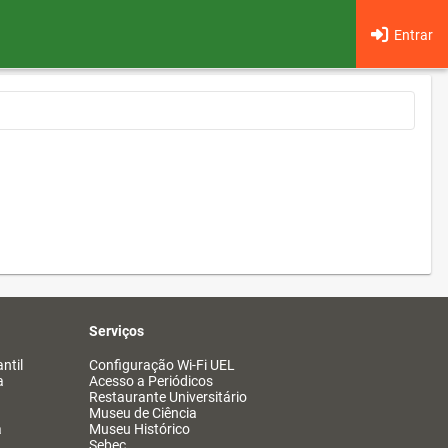
Entrar
Serviços
ntil
Configuração Wi-Fi UEL
a
Acesso a Periódicos
Restaurante Universitário
Museu de Ciência
a
Museu Histórico
Sebec