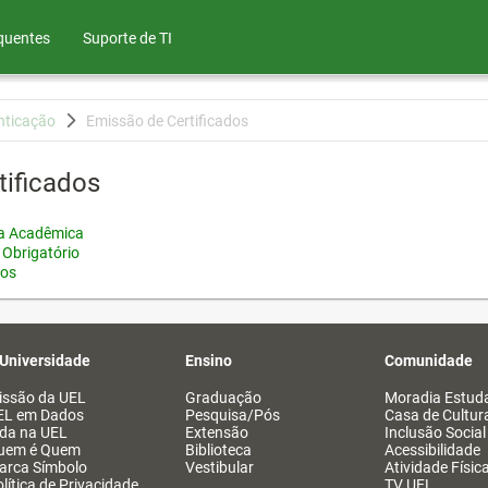
quentes
Suporte de TI
nticação
Emissão de Certificados
tificados
ia Acadêmica
 Obrigatório
tos
 Universidade
Ensino
Comunidade
issão da UEL
Graduação
Moradia Estuda
EL em Dados
Pesquisa/Pós
Casa de Cultur
ida na UEL
Extensão
Inclusão Social
uem é Quem
Biblioteca
Acessibilidade
arca Símbolo
Vestibular
Atividade Físic
lítica de Privacidade
TV UEL