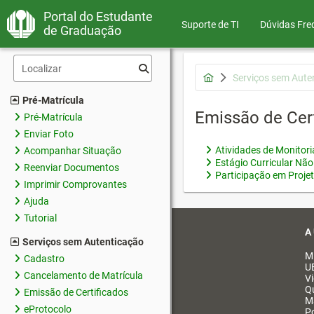
Portal do Estudante
Suporte de TI
Dúvidas Fre
de Graduação
Serviços sem Aute
Pré-Matrícula
Emissão de Cer
Pré-Matrícula
Enviar Foto
Atividades de Monitor
Acompanhar Situação
Estágio Curricular Não
Reenviar Documentos
Participação em Proje
Imprimir Comprovantes
Ajuda
Tutorial
A
Serviços sem Autenticação
M
Cadastro
U
Cancelamento de Matrícula
V
Q
Emissão de Certificados
M
eProtocolo
Po