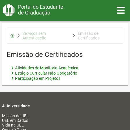
Portal do Estudante
Toggle
de Graduação
Serviços sem
Emissão de
Autenticação
Certificados
Emissão de Certificados
Atividades de Monitoria Acadêmica
Estágio Curricular Não Obrigatório
Participação em Projetos
A Universidade
Missão da UEL
UEL em Dados
Vida na UEL
Quem é Quem