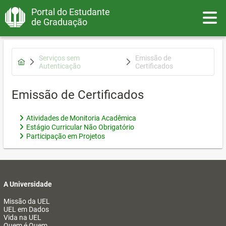
Portal do Estudante
Toggle
de Graduação
Serviços sem
Emissão de
Autenticação
Certificados
Emissão de Certificados
Atividades de Monitoria Acadêmica
Estágio Curricular Não Obrigatório
Participação em Projetos
A Universidade
Missão da UEL
UEL em Dados
Vida na UEL
Quem é Quem