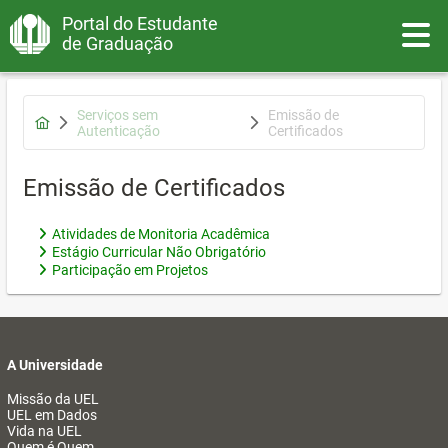
Portal do Estudante
Toggle
de Graduação
Serviços sem
Emissão de
Autenticação
Certificados
Emissão de Certificados
Atividades de Monitoria Acadêmica
Estágio Curricular Não Obrigatório
Participação em Projetos
A Universidade
Missão da UEL
UEL em Dados
Vida na UEL
Quem é Quem