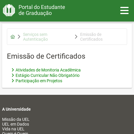
Portal do Estudante
Toggle
de Graduação
Serviços sem
Emissão de
Autenticação
Certificados
Emissão de Certificados
Atividades de Monitoria Acadêmica
Estágio Curricular Não Obrigatório
Participação em Projetos
A Universidade
Missão da UEL
UEL em Dados
Vida na UEL
Quem é Quem