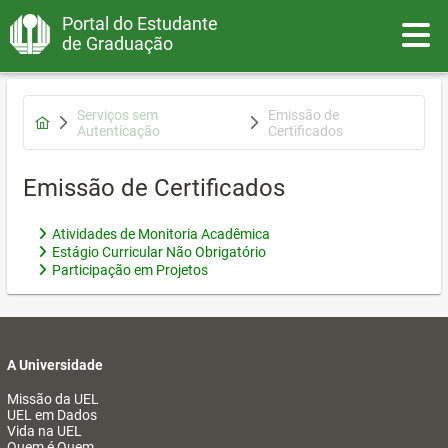
Portal do Estudante
Toggle
de Graduação
Serviços sem
Emissão de
Autenticação
Certificados
Emissão de Certificados
Atividades de Monitoria Acadêmica
Estágio Curricular Não Obrigatório
Participação em Projetos
A Universidade
Missão da UEL
UEL em Dados
Vida na UEL
Quem é Quem