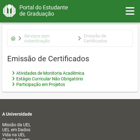
Portal do Estudante
Toggle
de Graduação
Serviços sem
Emissão de
Autenticação
Certificados
Emissão de Certificados
Atividades de Monitoria Acadêmica
Estágio Curricular Não Obrigatório
Participação em Projetos
A Universidade
Missão da UEL
UEL em Dados
Vida na UEL
Quem é Quem