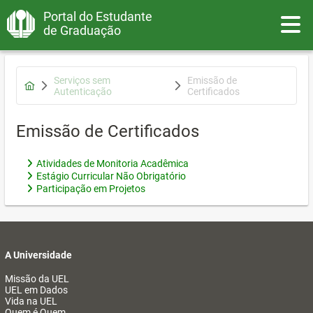
Portal do Estudante
Toggle
de Graduação
Serviços sem
Emissão de
Autenticação
Certificados
Emissão de Certificados
Atividades de Monitoria Acadêmica
Estágio Curricular Não Obrigatório
Participação em Projetos
A Universidade
Missão da UEL
UEL em Dados
Vida na UEL
Quem é Quem