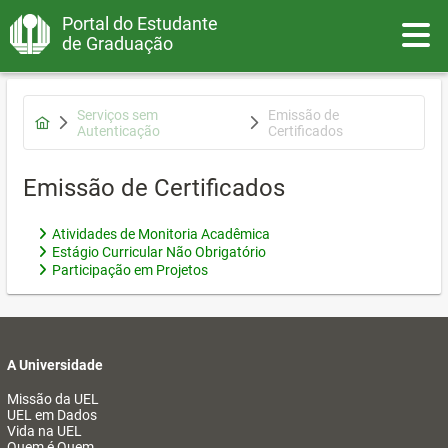
Portal do Estudante
Toggle
de Graduação
Serviços sem
Emissão de
Autenticação
Certificados
Emissão de Certificados
Atividades de Monitoria Acadêmica
Estágio Curricular Não Obrigatório
Participação em Projetos
A Universidade
Missão da UEL
UEL em Dados
Vida na UEL
Quem é Quem