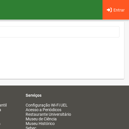
Entrar
Serviços
ntil
Configuração Wi-Fi UEL
a
Acesso a Periódicos
Restaurante Universitário
Museu de Ciência
a
Museu Histórico
Sebec