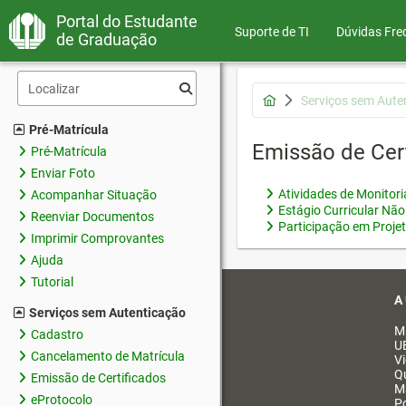
Portal do Estudante
Suporte de TI
Dúvidas Fre
de Graduação
Serviços sem Aute
Pré-Matrícula
Emissão de Cer
Pré-Matrícula
Enviar Foto
Atividades de Monitor
Acompanhar Situação
Estágio Curricular Não
Reenviar Documentos
Participação em Proje
Imprimir Comprovantes
Ajuda
Tutorial
A
Serviços sem Autenticação
M
Cadastro
U
Cancelamento de Matrícula
V
Q
Emissão de Certificados
M
eProtocolo
Po