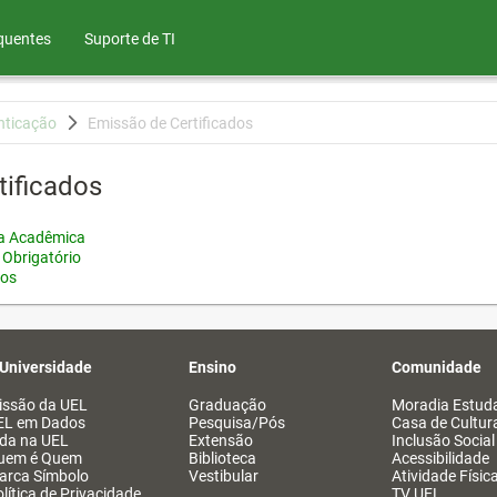
quentes
Suporte de TI
nticação
Emissão de Certificados
tificados
ia Acadêmica
 Obrigatório
tos
 Universidade
Ensino
Comunidade
issão da UEL
Graduação
Moradia Estuda
EL em Dados
Pesquisa/Pós
Casa de Cultur
ida na UEL
Extensão
Inclusão Social
uem é Quem
Biblioteca
Acessibilidade
arca Símbolo
Vestibular
Atividade Físic
lítica de Privacidade
TV UEL