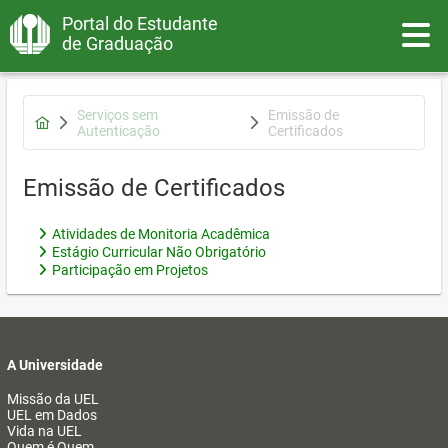
Portal do Estudante
Toggle
de Graduação
Serviços sem
Emissão de
Autenticação
Certificados
Emissão de Certificados
Atividades de Monitoria Acadêmica
Estágio Curricular Não Obrigatório
Participação em Projetos
A Universidade
Missão da UEL
UEL em Dados
Vida na UEL
Quem é Quem