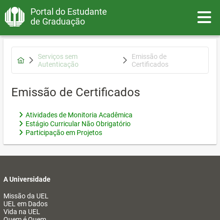
Portal do Estudante
Toggle
de Graduação
Serviços sem
Emissão de
Autenticação
Certificados
Emissão de Certificados
Atividades de Monitoria Acadêmica
Estágio Curricular Não Obrigatório
Participação em Projetos
A Universidade
Missão da UEL
UEL em Dados
Vida na UEL
Quem é Quem