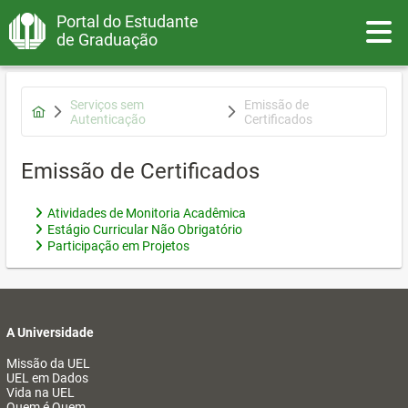
Portal do Estudante
Toggle
de Graduação
Serviços sem
Emissão de
Autenticação
Certificados
Emissão de Certificados
Atividades de Monitoria Acadêmica
Estágio Curricular Não Obrigatório
Participação em Projetos
A Universidade
Missão da UEL
UEL em Dados
Vida na UEL
Quem é Quem