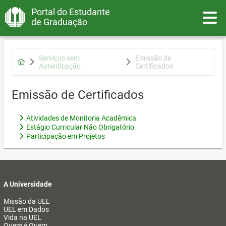
Portal do Estudante
Toggle
de Graduação
Serviços sem
Emissão de
Autenticação
Certificados
Emissão de Certificados
Atividades de Monitoria Acadêmica
Estágio Curricular Não Obrigatório
Participação em Projetos
A Universidade
Missão da UEL
UEL em Dados
Vida na UEL
Quem é Quem