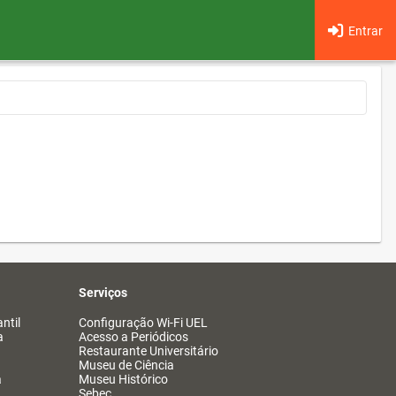
Entrar
Serviços
ntil
Configuração Wi-Fi UEL
a
Acesso a Periódicos
Restaurante Universitário
Museu de Ciência
a
Museu Histórico
Sebec