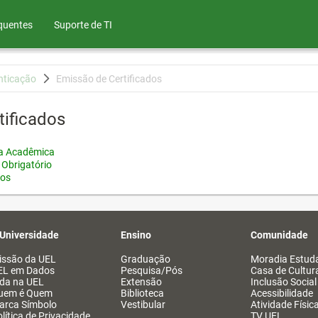
quentes
Suporte de TI
nticação
Emissão de Certificados
tificados
ia Acadêmica
 Obrigatório
tos
 Universidade
Ensino
Comunidade
issão da UEL
Graduação
Moradia Estuda
EL em Dados
Pesquisa/Pós
Casa de Cultur
ida na UEL
Extensão
Inclusão Social
uem é Quem
Biblioteca
Acessibilidade
arca Símbolo
Vestibular
Atividade Físic
lítica de Privacidade
TV UEL