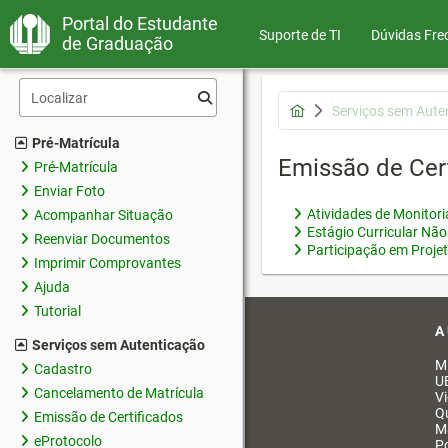
Portal do Estudante
Suporte de TI
Dúvidas Fre
de Graduação
Serviços sem Aute
Pré-Matrícula
Emissão de Cer
Pré-Matrícula
Enviar Foto
Atividades de Monitor
Acompanhar Situação
Estágio Curricular Não
Reenviar Documentos
Participação em Proje
Imprimir Comprovantes
Ajuda
Tutorial
A
Serviços sem Autenticação
M
Cadastro
U
Cancelamento de Matrícula
V
Q
Emissão de Certificados
M
eProtocolo
Po