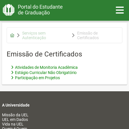
Portal do Estudante
Toggle
de Graduação
Serviços sem
Emissão de
Autenticação
Certificados
Emissão de Certificados
Atividades de Monitoria Acadêmica
Estágio Curricular Não Obrigatório
Participação em Projetos
A Universidade
Missão da UEL
UEL em Dados
Vida na UEL
Quem é Quem