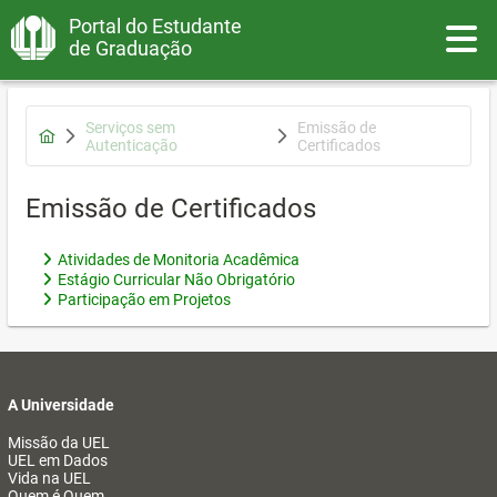
Portal do Estudante
Toggle
de Graduação
Serviços sem
Emissão de
Autenticação
Certificados
Emissão de Certificados
Atividades de Monitoria Acadêmica
Estágio Curricular Não Obrigatório
Participação em Projetos
A Universidade
Missão da UEL
UEL em Dados
Vida na UEL
Quem é Quem