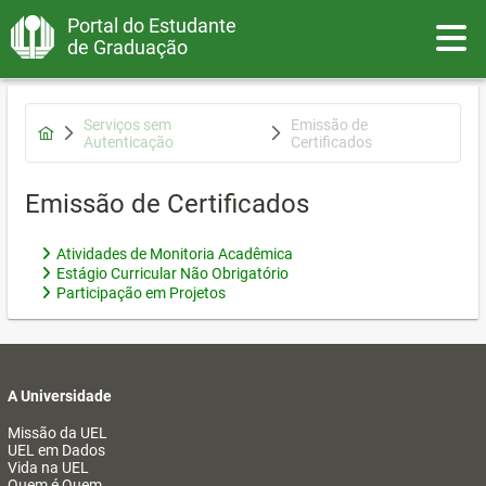
Portal do Estudante
Toggle
de Graduação
Serviços sem
Emissão de
Autenticação
Certificados
Emissão de Certificados
Atividades de Monitoria Acadêmica
Estágio Curricular Não Obrigatório
Participação em Projetos
A Universidade
Missão da UEL
UEL em Dados
Vida na UEL
Quem é Quem