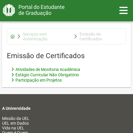
Portal do Estudante
Toggle
de Graduação
Serviços sem
Emissão de
Autenticação
Certificados
Emissão de Certificados
Atividades de Monitoria Acadêmica
Estágio Curricular Não Obrigatório
Participação em Projetos
A Universidade
Missão da UEL
UEL em Dados
Vida na UEL
Quem é Quem