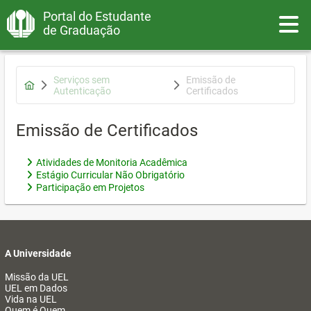
Portal do Estudante
Toggle
de Graduação
Serviços sem
Emissão de
Autenticação
Certificados
Emissão de Certificados
Atividades de Monitoria Acadêmica
Estágio Curricular Não Obrigatório
Participação em Projetos
A Universidade
Missão da UEL
UEL em Dados
Vida na UEL
Quem é Quem