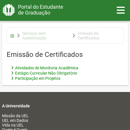
Portal do Estudante
Toggle
de Graduação
Serviços sem
Emissão de
Autenticação
Certificados
Emissão de Certificados
Atividades de Monitoria Acadêmica
Estágio Curricular Não Obrigatório
Participação em Projetos
A Universidade
Missão da UEL
UEL em Dados
Vida na UEL
Quem é Quem