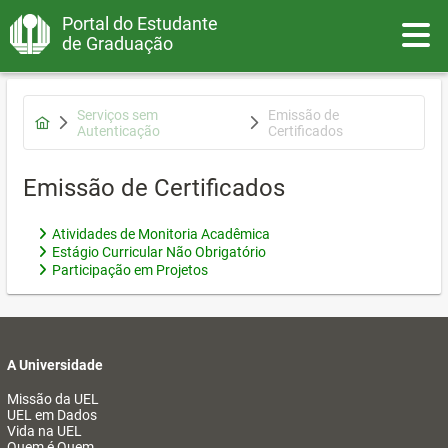
Portal do Estudante
Toggle
de Graduação
Serviços sem
Emissão de
Autenticação
Certificados
Emissão de Certificados
Atividades de Monitoria Acadêmica
Estágio Curricular Não Obrigatório
Participação em Projetos
A Universidade
Missão da UEL
UEL em Dados
Vida na UEL
Quem é Quem