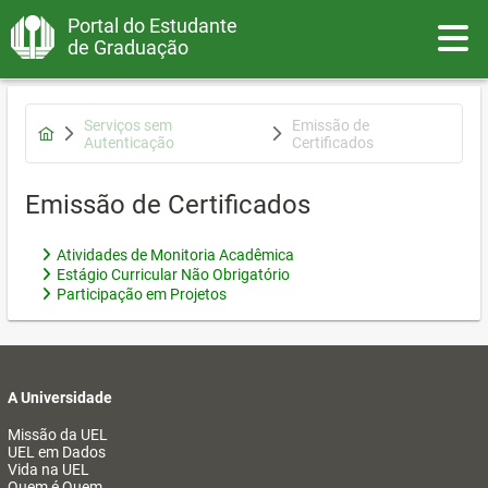
Portal do Estudante
Toggle
de Graduação
Serviços sem
Emissão de
Autenticação
Certificados
Emissão de Certificados
Atividades de Monitoria Acadêmica
Estágio Curricular Não Obrigatório
Participação em Projetos
A Universidade
Missão da UEL
UEL em Dados
Vida na UEL
Quem é Quem