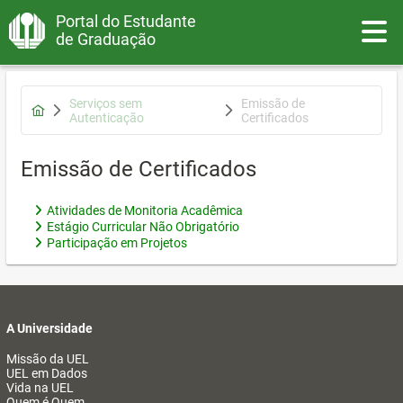
Portal do Estudante
Toggle
de Graduação
Serviços sem
Emissão de
Autenticação
Certificados
Emissão de Certificados
Atividades de Monitoria Acadêmica
Estágio Curricular Não Obrigatório
Participação em Projetos
A Universidade
Missão da UEL
UEL em Dados
Vida na UEL
Quem é Quem