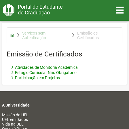
Portal do Estudante
Toggle
de Graduação
Serviços sem
Emissão de
Autenticação
Certificados
Emissão de Certificados
Atividades de Monitoria Acadêmica
Estágio Curricular Não Obrigatório
Participação em Projetos
A Universidade
Missão da UEL
UEL em Dados
Vida na UEL
Quem é Quem