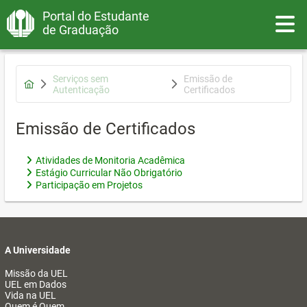
Portal do Estudante
Toggle
de Graduação
Serviços sem
Emissão de
Autenticação
Certificados
Emissão de Certificados
Atividades de Monitoria Acadêmica
Estágio Curricular Não Obrigatório
Participação em Projetos
A Universidade
Missão da UEL
UEL em Dados
Vida na UEL
Quem é Quem