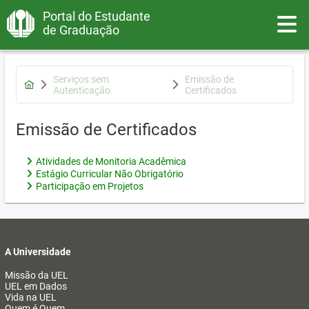
Portal do Estudante
Toggle
de Graduação
Serviços sem
Emissão de
Autenticação
Certificados
Emissão de Certificados
Atividades de Monitoria Acadêmica
Estágio Curricular Não Obrigatório
Participação em Projetos
A Universidade
Missão da UEL
UEL em Dados
Vida na UEL
Quem é Quem