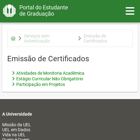
Portal do Estudante
Toggle
de Graduação
Serviços sem
Emissão de
Autenticação
Certificados
Emissão de Certificados
Atividades de Monitoria Acadêmica
Estágio Curricular Não Obrigatório
Participação em Projetos
A Universidade
Missão da UEL
UEL em Dados
Vida na UEL
Quem é Quem