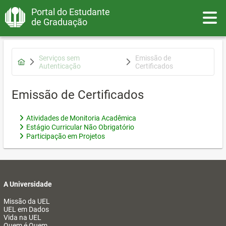
Portal do Estudante
Toggle
de Graduação
Serviços sem
Emissão de
Autenticação
Certificados
Emissão de Certificados
Atividades de Monitoria Acadêmica
Estágio Curricular Não Obrigatório
Participação em Projetos
A Universidade
Missão da UEL
UEL em Dados
Vida na UEL
Quem é Quem