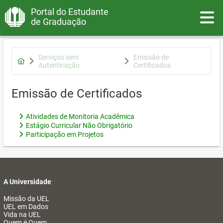
Portal do Estudante
Toggle
de Graduação
Serviços sem
Emissão de
Autenticação
Certificados
Emissão de Certificados
Atividades de Monitoria Acadêmica
Estágio Curricular Não Obrigatório
Participação em Projetos
A Universidade
Missão da UEL
UEL em Dados
Vida na UEL
Quem é Quem