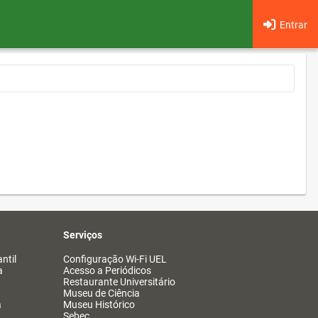
Entrar
Serviços
ntil
Configuração Wi-Fi UEL
a
Acesso a Periódicos
Restaurante Universitário
Museu de Ciência
a
Museu Histórico
Sebec