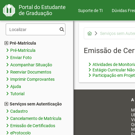
Portal do Estudante
Suporte de TI
Dúvidas Fre
de Graduação
Serviços sem Aute
Pré-Matrícula
Emissão de Cer
Pré-Matrícula
Enviar Foto
Atividades de Monitor
Acompanhar Situação
Estágio Curricular Não
Reenviar Documentos
Participação em Proje
Imprimir Comprovantes
Ajuda
Tutorial
A
Serviços sem Autenticação
M
Cadastro
U
Cancelamento de Matrícula
V
Q
Emissão de Certificados
M
eProtocolo
Po