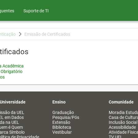
quentes
Suporte de TI
nticação
Emissão de Certificados
tificados
ia Acadêmica
 Obrigatório
tos
 Universidade
Ensino
Comunidade
issão da UEL
Graduação
Moradia Estuda
EL em Dados
Pesquisa/Pós
Casa de Cultur
ida na UEL
Extensão
Inclusão Social
uem é Quem
Biblioteca
Acessibilidade
arca Símbolo
Vestibular
Atividade Físic
lítica de Privacidade
TV UEL