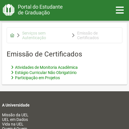
Portal do Estudante
Toggle
de Graduação
Serviços sem
Emissão de
Autenticação
Certificados
Emissão de Certificados
Atividades de Monitoria Acadêmica
Estágio Curricular Não Obrigatório
Participação em Projetos
A Universidade
Missão da UEL
UEL em Dados
Vida na UEL
Quem é Quem