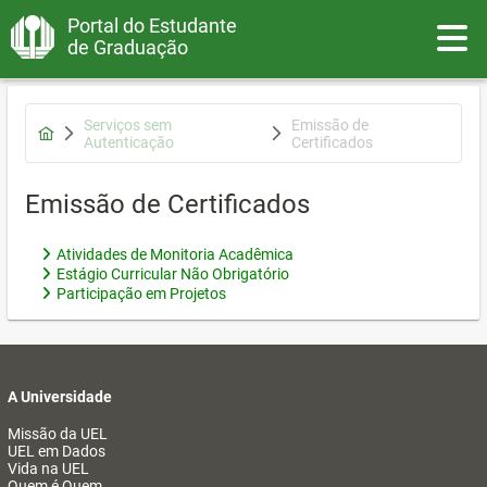
Portal do Estudante
Toggle
de Graduação
Serviços sem
Emissão de
Autenticação
Certificados
Emissão de Certificados
Atividades de Monitoria Acadêmica
Estágio Curricular Não Obrigatório
Participação em Projetos
A Universidade
Missão da UEL
UEL em Dados
Vida na UEL
Quem é Quem