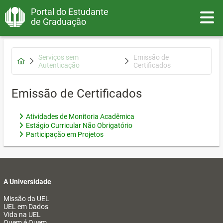
Portal do Estudante
Toggle
de Graduação
Serviços sem
Emissão de
Autenticação
Certificados
Emissão de Certificados
Atividades de Monitoria Acadêmica
Estágio Curricular Não Obrigatório
Participação em Projetos
A Universidade
Missão da UEL
UEL em Dados
Vida na UEL
Quem é Quem