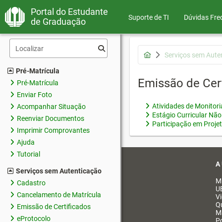
Portal do Estudante
Suporte de TI
Dúvidas Fre
de Graduação
Serviços sem Aute
Pré-Matrícula
Emissão de Cer
Pré-Matrícula
Enviar Foto
Atividades de Monitor
Acompanhar Situação
Estágio Curricular Não
Reenviar Documentos
Participação em Proje
Imprimir Comprovantes
Ajuda
Tutorial
A
Serviços sem Autenticação
M
Cadastro
U
Cancelamento de Matrícula
V
Q
Emissão de Certificados
M
eProtocolo
Po