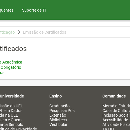
quentes
Suporte de TI
nticação
Emissão de Certificados
tificados
ia Acadêmica
 Obrigatório
tos
 Universidade
Ensino
Comunidade
issão da UEL
Graduação
Moradia Estuda
EL em Dados
Pesquisa/Pós
Casa de Cultur
ida na UEL
Extensão
Inclusão Social
uem é Quem
Biblioteca
Acessibilidade
arca Símbolo
Vestibular
Atividade Físic
lítica de Privacidade
TV UEL