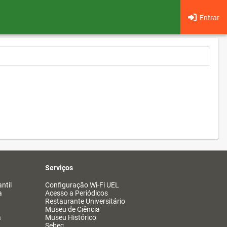
Entrar
Serviços
ntil
Configuração Wi-Fi UEL
a
Acesso a Periódicos
Restaurante Universitário
Museu de Ciência
a
Museu Histórico
Sebec