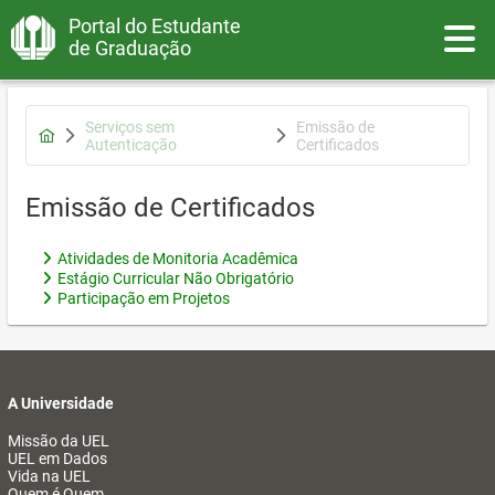
Portal do Estudante
Toggle
de Graduação
Serviços sem
Emissão de
Autenticação
Certificados
Emissão de Certificados
Atividades de Monitoria Acadêmica
Estágio Curricular Não Obrigatório
Participação em Projetos
A Universidade
Missão da UEL
UEL em Dados
Vida na UEL
Quem é Quem