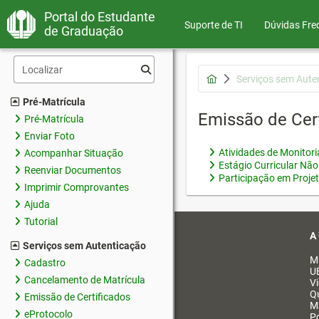
Portal do Estudante
Suporte de TI
Dúvidas Fre
de Graduação
Serviços sem Aute
Pré-Matrícula
Emissão de Cer
Pré-Matrícula
Enviar Foto
Atividades de Monitor
Acompanhar Situação
Estágio Curricular Não
Reenviar Documentos
Participação em Proje
Imprimir Comprovantes
Ajuda
Tutorial
A
Serviços sem Autenticação
M
Cadastro
U
Cancelamento de Matrícula
V
Q
Emissão de Certificados
M
eProtocolo
Po