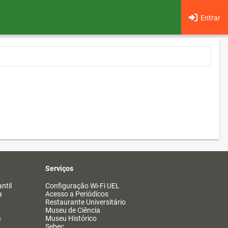
Entrar
Serviços
ntil
Configuração Wi-Fi UEL
a
Acesso a Periódicos
Restaurante Universitário
Museu de Ciência
a
Museu Histórico
Sebec