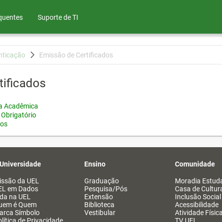
quentes
Suporte de TI
nticação
Emissão de Certificados
tificados
ia Acadêmica
 Obrigatório
tos
 Universidade
Ensino
Comunidade
issão da UEL
Graduação
Moradia Estuda
EL em Dados
Pesquisa/Pós
Casa de Cultur
ida na UEL
Extensão
Inclusão Social
uem é Quem
Biblioteca
Acessibilidade
arca Símbolo
Vestibular
Atividade Físic
lítica de Privacidade
TV UEL