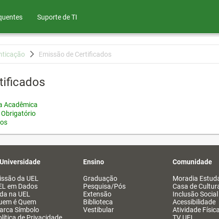
quentes
Suporte de TI
nticação
Emissão de Certificados
tificados
ia Acadêmica
 Obrigatório
tos
 Universidade
Ensino
Comunidade
issão da UEL
Graduação
Moradia Estuda
EL em Dados
Pesquisa/Pós
Casa de Cultur
ida na UEL
Extensão
Inclusão Social
uem é Quem
Biblioteca
Acessibilidade
arca Símbolo
Vestibular
Atividade Físic
lítica de Privacidade
TV UEL