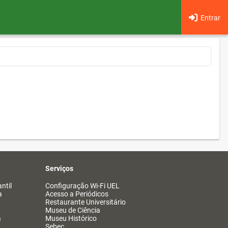
Entrar
Serviços
ntil
Configuração Wi-Fi UEL
a
Acesso a Periódicos
Restaurante Universitário
Museu de Ciência
a
Museu Histórico
Sebec