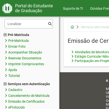
Portal do Estudante
Suporte de TI
Dúvidas Fre
de Graduação
Serviços sem Aute
Pré-Matrícula
Emissão de Cer
Pré-Matrícula
Enviar Foto
Atividades de Monitor
Acompanhar Situação
Estágio Curricular Não
Reenviar Documentos
Participação em Proje
Imprimir Comprovantes
Ajuda
Tutorial
A
Serviços sem Autenticação
M
Cadastro
U
Cancelamento de Matrícula
V
Q
Emissão de Certificados
M
eProtocolo
Po