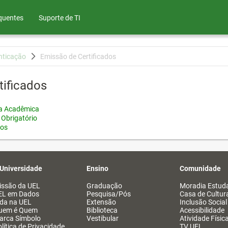
quentes
Suporte de TI
nticação
Emissão de Certificados
tificados
ia Acadêmica
 Obrigatório
tos
 Universidade
Ensino
Comunidade
issão da UEL
Graduação
Moradia Estuda
EL em Dados
Pesquisa/Pós
Casa de Cultur
ida na UEL
Extensão
Inclusão Social
uem é Quem
Biblioteca
Acessibilidade
arca Símbolo
Vestibular
Atividade Físic
lítica de Privacidade
TV UEL