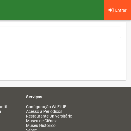
Entrar
Serviços
ntil
Configuração Wi-Fi UEL
a
Acesso a Periódicos
Restaurante Universitário
Museu de Ciência
a
Museu Histórico
Sebec