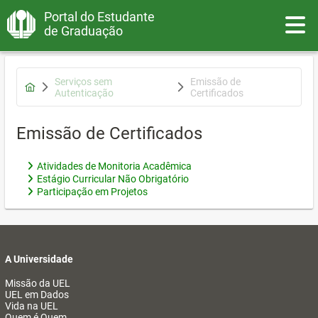
Portal do Estudante
Toggle
de Graduação
Serviços sem
Emissão de
Autenticação
Certificados
Emissão de Certificados
Atividades de Monitoria Acadêmica
Estágio Curricular Não Obrigatório
Participação em Projetos
A Universidade
Missão da UEL
UEL em Dados
Vida na UEL
Quem é Quem