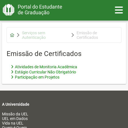
Portal do Estudante
Toggle
de Graduação
Serviços sem
Emissão de
Autenticação
Certificados
Emissão de Certificados
Atividades de Monitoria Acadêmica
Estágio Curricular Não Obrigatório
Participação em Projetos
A Universidade
Missão da UEL
UEL em Dados
Vida na UEL
Quem é Quem