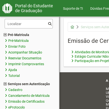
Portal do Estudante
Suporte de TI
Dúvidas Fre
de Graduação
Serviços sem Aute
Pré-Matrícula
Emissão de Cer
Pré-Matrícula
Enviar Foto
Atividades de Monitor
Acompanhar Situação
Estágio Curricular Não
Reenviar Documentos
Participação em Proje
Imprimir Comprovantes
Ajuda
Tutorial
A
Serviços sem Autenticação
M
Cadastro
U
Cancelamento de Matrícula
V
Q
Emissão de Certificados
M
eProtocolo
Po