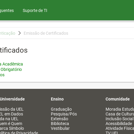
quentes
Suporte de TI
nticação
Emissão de Certificados
tificados
ia Acadêmica
 Obrigatório
tos
 Universidade
Ensino
Comunidade
issão da UEL
Graduação
Moradia Estuda
EL em Dados
Pesquisa/Pós
Casa de Cultur
ida na UEL
Extensão
Inclusão Social
uem é Quem
Biblioteca
Acessibilidade
arca Símbolo
Vestibular
Atividade Físic
lítica de Privacidade
TV UEL