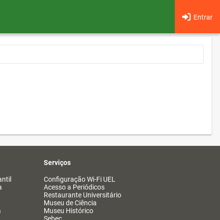
Entrar
Serviços
ntil
Configuração Wi-Fi UEL
a
Acesso a Periódicos
Restaurante Universitário
Museu de Ciência
a
Museu Histórico
Sebec