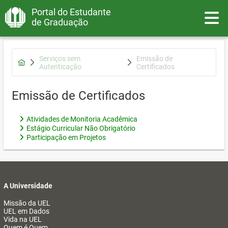
Portal do Estudante
Toggle
de Graduação
Serviços sem
Emissão de
Autenticação
Certificados
Emissão de Certificados
Atividades de Monitoria Acadêmica
Estágio Curricular Não Obrigatório
Participação em Projetos
A Universidade
Missão da UEL
UEL em Dados
Vida na UEL
Quem é Quem